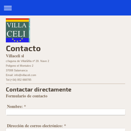
Contacto
Villaceli sl
c/laguna de Villafáfila nº 29. Nave 2
Poligono el Montalvo 2
37008 Salamanca
Email: info@villaceli.com
Tel:(+34) 952 668795
Contactar directamente
Formulario de contacto
Nombre:
*
Dirección de correo electrónico:
*